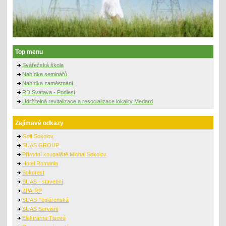
Top menu
Svářečská škola
Nabídka seminářů
Nabídka zaměstnání
RD Svatava - Podlesí
Udržitelná revitalizace a resocializace lokality Medard
Zajímavé odkazy
Golf Sokolov
SUAS GROUP
Přírodní koupaliště Michal Sokolov
Hotel Romania
Sokorest
SUAS - stavební
ZPA-RP
SUAS Teplárenská
SUAS Servisni
Elektrárna Tisová