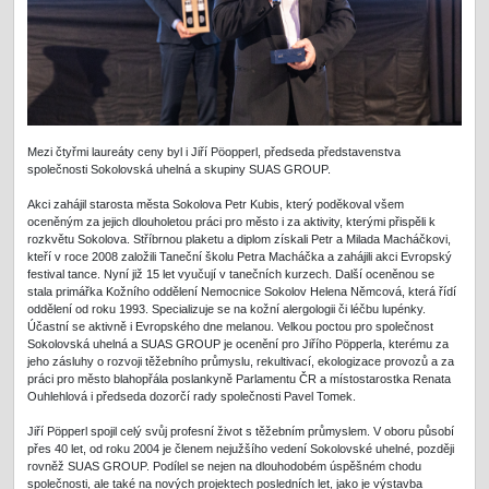
Mezi čtyřmi laureáty ceny byl i Jiří Pöopperl, předseda představenstva
společnosti Sokolovská uhelná a skupiny SUAS GROUP.
Akci zahájil starosta města Sokolova Petr Kubis, který poděkoval všem
oceněným za jejich dlouholetou práci pro město i za aktivity, kterými přispěli k
rozkvětu Sokolova. Stříbrnou plaketu a diplom získali Petr a Milada Macháčkovi,
kteří v roce 2008 založili Taneční školu Petra Macháčka a zahájili akci Evropský
festival tance. Nyní již 15 let vyučují v tanečních kurzech. Další oceněnou se
stala primářka Kožního oddělení Nemocnice Sokolov Helena Němcová, která řídí
oddělení od roku 1993. Specializuje se na kožní alergologii či léčbu lupénky.
Účastní se aktivně i Evropského dne melanou. Velkou poctou pro společnost
Sokolovská uhelná a SUAS GROUP je ocenění pro Jiřího Pöpperla, kterému za
jeho zásluhy o rozvoji těžebního průmyslu, rekultivací, ekologizace provozů a za
práci pro město blahopřála poslankyně Parlamentu ČR a místostarostka Renata
Ouhlehlová i předseda dozorčí rady společnosti Pavel Tomek.
Jiří Pöpperl spojil celý svůj profesní život s těžebním průmyslem. V oboru působí
přes 40 let, od roku 2004 je členem nejužšího vedení Sokolovské uhelné, později
rovněž SUAS GROUP. Podílel se nejen na dlouhodobém úspěšném chodu
společnosti, ale také na nových projektech posledních let, jako je výstavba