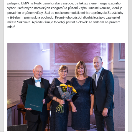
polygonu BMW na Podkrušnohorské výsypce. Je taktéž členem organizačního
výboru světových hornických kongresů a působí v týmu uhelné komise, která je
poradním orgánem vlády. Stal se nositelem medaile ministra průmyslu Za zásluhy
v těžebním průmyslu a obchodu. Kromě toho působí dlouhá léta jako zastupitel
města Sokolova. A především je to velký patriot a člověk se srdcem na pravém
místě.