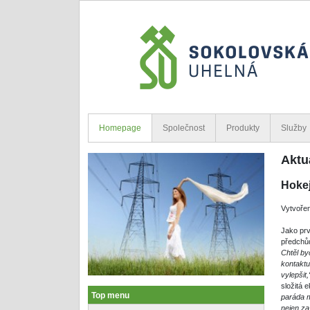
Homepage
Společnost
Produkty
Služby
Aktu
Hokej
Vytvořen
Jako prv
předchůd
Chtěl by
kontaktu
vylepšit,
složitá 
Top menu
paráda m
nejen za