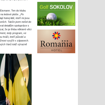
Eismann. Ten do klubu
y na ledové ploše.
„Po
 hokej lidé, kteří mi jsou
goriích. Takže jsem nešel do
al detailům spolupráce s
al, že je třeba některé věci
pment, tedy program, ve
 hráči, kteří působí a
ožnost využít v zápasech.
ových Varů totiž výrazně