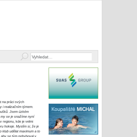
t na práci svých
y i realizačním týmem.
anoušků. Jsem úzkém
a my se je snažíme nyní
 regionu, kde je velmi
u hokeje. Myslím si, že je
o klub udělat maximum a to
, aby se tým pohyboval v