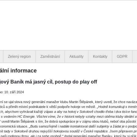
Zelený region
Zaměstnání
Aktuality
Kontakty
GDPR
ální informace
ový Baník má jasný cíl, postup do play off
o: 10. září 2024
ní se ujal slova nový generální manažer klubu Martin Štěpánek, který uvedl, že chce naváza
ců a přimět místní podnikatele k větší podpoře hokeje ve městě.
„Hodně komunikuji s trenér
ch, abychom vyhrávali každý zápas a aby na hokej v Sokolově chodilo třeba i dva tisíce f
 s vedením HC Energie. Všichni víme, že v historii nebyly vztahy mezi oběma kluby ideální 
“
uvedl Martin Štěpánek s tím, že dobrá spolupráce je v zájmu obou klubů, neboť oba působí v
ekonomická situace.
„Budu samozřejmě i nadále kontaktovat další subjekty a žádat je o podpor
ít tady v Sokolově druhou nejvyšší hokejovou soutěž v České republice. Jsem připraven pr
 naši rodinnou firmu, ale i za sebe osobně,“
dodal generální manažer Baníku, který by si přál