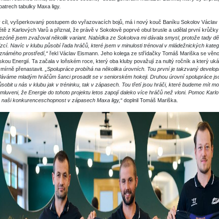
patrech tabulky Maxa ligy.
cíl, vyšperkovaný postupem do vyřazovacích bojů, má i nový kouč Baníku Sokolov Václav 
 létě z Karlových Varů a přiznal, že právě v Sokolově poprvé obul brusle a udělal první krůčk
ezóně jsem zvažoval několik variant. Nabídka ze Sokolova mi dávala smysl, protože tady dělají
lízcí. Navíc v klubu působí řada hráčů, které jsem v minulosti trénoval v mládežnických kate
známého prostředí,“
řekl Václav Eismann. Jeho kolega ze střídačky Tomáš Mariška se věnov
skou Energií. Ta začala v loňském roce, který oba kluby považují za nultý ročník a který ukáz
a mírně přenastavit.
„Spolupráce probíhá na několika úrovních. Tou první je takzvaný develo
áváme mladým hráčům šanci prosadit se v seniorském hokeji. Druhou úrovní spolupráce jsou
sobit u nás v klubu jak v tréninku, tak v zápasech. Tou třetí jsou hráči, které budeme mít m
luveni, že Energie do tohoto projektu letos zapojí daleko více hráčů než vloni. Pomoc Karl
e naši konkurenceschopnost v zápasech Maxa ligy,“
doplnil Tomáš Mariška.