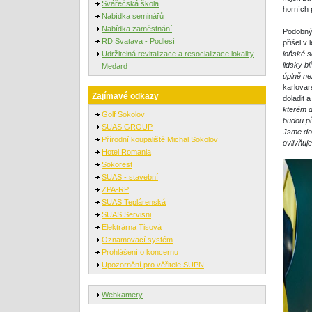
Svářečská škola
horních 
Nabídka seminářů
Nabídka zaměstnání
Podobný 
RD Svatava - Podlesí
přišel v
Udržitelná revitalizace a resocializace lokality
loňské s
lidsky b
Medard
úplně ne
karlovar
Zajímavé odkazy
doladit 
kterém d
Golf Sokolov
budou pů
SUAS GROUP
Jsme dom
Přírodní koupaliště Michal Sokolov
ovlivňuj
Hotel Romania
Sokorest
SUAS - stavební
ZPA-RP
SUAS Teplárenská
SUAS Servisni
Elektrárna Tisová
Oznamovací systém
Prohlášení o koncernu
Upozornění pro věřitele SUPN
Webkamery