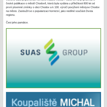
české publikace o městě Chodově, která byla vydána u příležitosti 800 let od
první písemné zmínky o obci Chodov a k 100. výročí povýšení městyse Chodov
na město. Zasloužil se o popularizaci hornictví, jako nedílné součásti života
regionu.
Čest jeho památce.