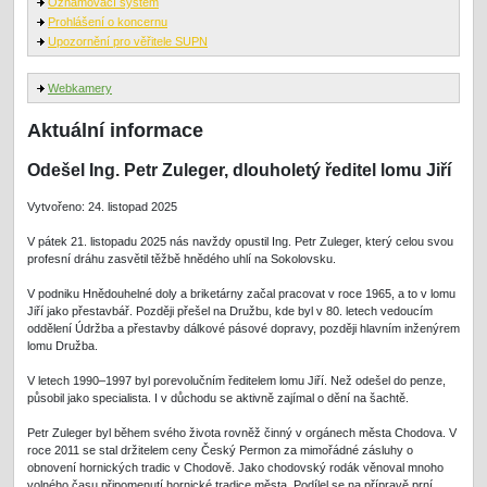
Oznamovací systém
Prohlášení o koncernu
Upozornění pro věřitele SUPN
Webkamery
Aktuální informace
Odešel Ing. Petr Zuleger, dlouholetý ředitel lomu Jiří
Vytvořeno: 24. listopad 2025
V pátek 21. listopadu 2025 nás navždy opustil Ing. Petr Zuleger, který celou svou
profesní dráhu zasvětil těžbě hnědého uhlí na Sokolovsku.
V podniku Hnědouhelné doly a briketárny začal pracovat v roce 1965, a to v lomu
Jiří jako přestavbář. Později přešel na Družbu, kde byl v 80. letech vedoucím
oddělení Údržba a přestavby dálkové pásové dopravy, později hlavním inženýrem
lomu Družba.
V letech 1990–1997 byl porevolučním ředitelem lomu Jiří. Než odešel do penze,
působil jako specialista. I v důchodu se aktivně zajímal o dění na šachtě.
Petr Zuleger byl během svého života rovněž činný v orgánech města Chodova. V
roce 2011 se stal držitelem ceny Český Permon za mimořádné zásluhy o
obnovení hornických tradic v Chodově. Jako chodovský rodák věnoval mnoho
volného času připomenutí hornické tradice města. Podílel se na přípravě prní