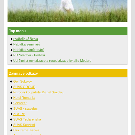
Top menu
Svářečská škola
Nabídka seminářů
Nabídka zaměstnání
RD Svatava - Podlesí
Udržitelná revitalizace a resocializace lokality Medard
Zajímavé odkazy
Golf Sokolov
SUAS GROUP
Přírodní koupaliště Michal Sokolov
Hotel Romania
Sokorest
SUAS - stavební
ZPA-RP
SUAS Teplárenská
SUAS Servisni
Elektrárna Tisová