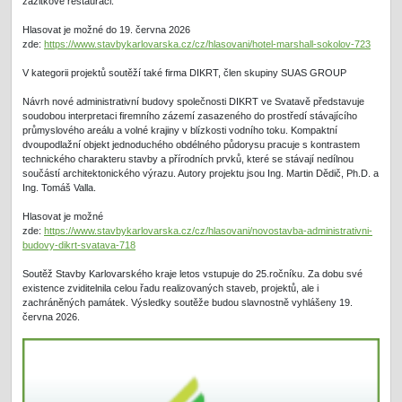
zážitkové restauraci.
Hlasovat je možné do 19. června 2026
zde:
https://www.stavbykarlovarska.cz/cz/hlasovani/hotel-marshall-sokolov-723
V kategorii projektů soutěží také firma DIKRT, člen skupiny SUAS GROUP
Návrh nové administrativní budovy společnosti DIKRT ve Svatavě představuje
soudobou interpretaci firemního zázemí zasazeného do prostředí stávajícího
průmyslového areálu a volné krajiny v blízkosti vodního toku. Kompaktní
dvoupodlažní objekt jednoduchého obdélného půdorysu pracuje s kontrastem
technického charakteru stavby a přírodních prvků, které se stávají nedílnou
součástí architektonického výrazu. Autory projektu jsou Ing. Martin Dědič, Ph.D. a
Ing. Tomáš Valla.
Hlasovat je možné
zde:
https://www.stavbykarlovarska.cz/cz/hlasovani/novostavba-administrativni-
budovy-dikrt-svatava-718
Soutěž Stavby Karlovarského kraje letos vstupuje do 25.ročníku. Za dobu své
existence zviditelnila celou řadu realizovaných staveb, projektů, ale i
zachráněných památek. Výsledky soutěže budou slavnostně vyhlášeny 19.
června 2026.