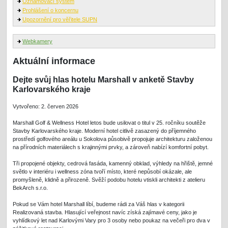
Oznamovací systém
Prohlášení o koncernu
Upozornění pro věřitele SUPN
Webkamery
Aktuální informace
Dejte svůj hlas hotelu Marshall v anketě Stavby
Karlovarského kraje
Vytvořeno: 2. červen 2026
Marshall Golf & Wellness Hotel letos bude usilovat o titul v 25. ročníku soutěže
Stavby Karlovarského kraje. Moderní hotel citlivě zasazený do příjemného
prostředí golfového areálu u Sokolova působivě propojuje architekturu založenou
na přírodních materiálech s krajinnými prvky, a zároveň nabízí komfortní pobyt.
Tři propojené objekty, cedrová fasáda, kamenný obklad, výhledy na hřiště, jemné
světlo v interiéru i wellness zóna tvoří místo, které nepůsobí okázale, ale
promyšleně, klidně a přirozeně. Svěží podobu hotelu vtiskli architekti z atelieru
BekArch s.r.o.
Pokud se Vám hotel Marshall líbí, budeme rádi za Váš hlas v kategorii
Realizovaná stavba. Hlasující veřejnost navíc získá zajímavé ceny, jako je
vyhlídkový let nad Karlovými Vary pro 3 osoby nebo poukaz na večeři pro dva v