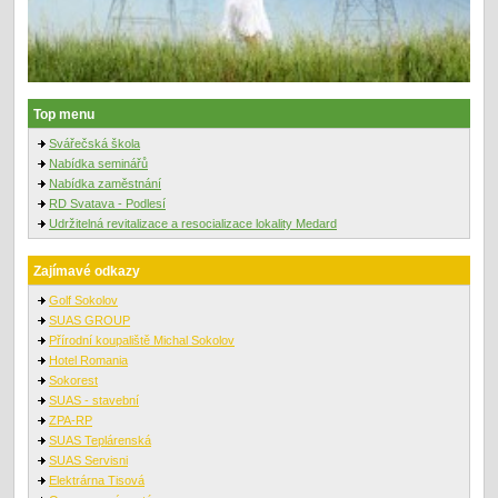
Top menu
Svářečská škola
Nabídka seminářů
Nabídka zaměstnání
RD Svatava - Podlesí
Udržitelná revitalizace a resocializace lokality Medard
Zajímavé odkazy
Golf Sokolov
SUAS GROUP
Přírodní koupaliště Michal Sokolov
Hotel Romania
Sokorest
SUAS - stavební
ZPA-RP
SUAS Teplárenská
SUAS Servisni
Elektrárna Tisová