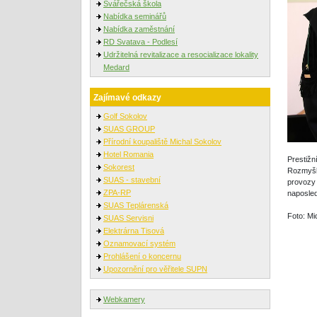
Svářečská škola
Nabídka seminářů
Nabídka zaměstnání
RD Svatava - Podlesí
Udržitelná revitalizace a resocializace lokality
Medard
Zajímavé odkazy
Golf Sokolov
SUAS GROUP
Přírodní koupaliště Michal Sokolov
Hotel Romania
Prestižn
Sokorest
Rozmyšl,
SUAS - stavební
provozy 
ZPA-RP
naposled
SUAS Teplárenská
Foto: Mi
SUAS Servisni
Elektrárna Tisová
Oznamovací systém
Prohlášení o koncernu
Upozornění pro věřitele SUPN
Webkamery