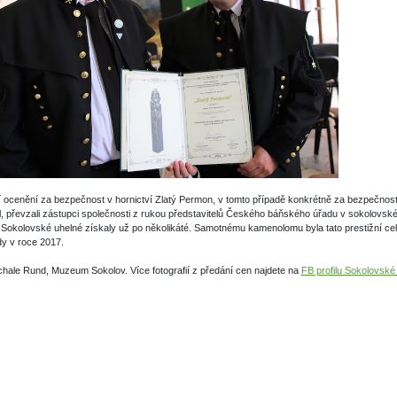
í ocenění za bezpečnost v hornictví Zlatý Permon, v tomto případě konkrétně za bezpečno
 převzali zástupci společnosti z rukou představitelů Českého báňského úřadu v sokolovs
Sokolovské uhelné získaly už po několikáté. Samotnému kamenolomu byla tato prestižní cel
y v roce 2017.
chale Rund, Muzeum Sokolov. Více fotografií z předání cen najdete na
FB profilu Sokolovské