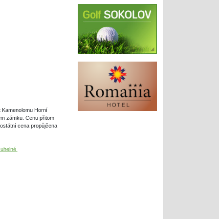
st Kamenolomu Horní
kém zámku. Cenu přitom
ostátní cena propůjčena
 uhelné