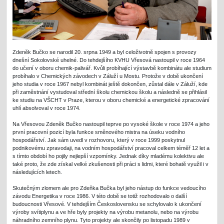
Zdeněk Bučko se narodil 20. srpna 1949 a byl celoživotně spojen s provozy
dnešní Sokolovské uhelné. Do tehdejšího KVHU Vřesová nastoupil v roce 1964
do učení v oboru chemik-palivář. Kvůli probíhající výstavbě kombinátu ale studium
probíhalo v Chemických závodech v Záluží u Mostu. Protože v době ukončení
jeho studia v roce 1967 nebyl kombinát ještě dokončen, zůstal dále v Záluží, kde
při zaměstnání vystudoval střední školu chemickou školu a následně se přihlásil
ke studiu na VŠCHT v Praze, kterou v oboru chemické a energetické zpracování
uhlí absolvoval v roce 1974.
Na Vřesovou Zdeněk Bučko nastoupil teprve po vysoké škole v roce 1974 a jeho
první pracovní pozicí byla funkce směnového mistra na úseku vodního
hospodářství. Jak sám uvedl v rozhovoru, který v roce 1999 poskytnul
podnikovému zpravodaji, na vodním hospodářství pracoval celkem téměř 12 let a
s tímto období ho pojily nejlepší vzpomínky. Jednak díky mladému kolektivu ale
také proto, že zde získal velké zkušenosti při práci s lidmi, které bohatě využil i v
následujících letech.
Skutečným zlomem ale pro Zdeňka Bučka byl jeho nástup do funkce vedoucího
závodu Energetika v roce 1986. V této době se totiž rozhodovalo o další
budoucnosti Vřesové. V tehdejším Československu se schylovalo k ukončení
výroby svítiplynu a ve hře byly projekty na výrobu metanolu, nebo na výrobu
náhradního zemního plynu. Tyto projekty ale skončily po listopadu 1989 v