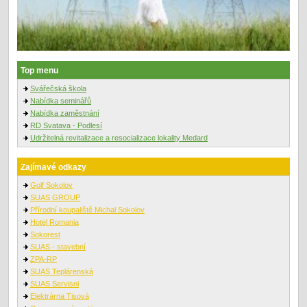
Top menu
Svářečská škola
Nabídka seminářů
Nabídka zaměstnání
RD Svatava - Podlesí
Udržitelná revitalizace a resocializace lokality Medard
Zajímavé odkazy
Golf Sokolov
SUAS GROUP
Přírodní koupaliště Michal Sokolov
Hotel Romania
Sokorest
SUAS - stavební
ZPA-RP
SUAS Teplárenská
SUAS Servisni
Elektrárna Tisová