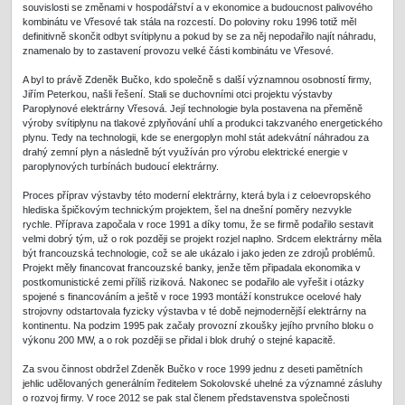
souvislosti se změnami v hospodářství a v ekonomice a budoucnost palivového
kombinátu ve Vřesové tak stála na rozcestí. Do poloviny roku 1996 totiž měl
definitivně skončit odbyt svítiplynu a pokud by se za něj nepodařilo najít náhradu,
znamenalo by to zastavení provozu velké části kombinátu ve Vřesové.
A byl to právě Zdeněk Bučko, kdo společně s další významnou osobností firmy,
Jiřím Peterkou, našli řešení. Stali se duchovními otci projektu výstavby
Paroplynové elektrárny Vřesová. Její technologie byla postavena na přeměně
výroby svítiplynu na tlakové zplyňování uhlí a produkci takzvaného energetického
plynu. Tedy na technologii, kde se energoplyn mohl stát adekvátní náhradou za
drahý zemní plyn a následně být využíván pro výrobu elektrické energie v
paroplynových turbínách budoucí elektrárny.
Proces příprav výstavby této moderní elektrárny, která byla i z celoevropského
hlediska špičkovým technickým projektem, šel na dnešní poměry nezvykle
rychle. Příprava započala v roce 1991 a díky tomu, že se firmě podařilo sestavit
velmi dobrý tým, už o rok později se projekt rozjel naplno. Srdcem elektrárny měla
být francouzská technologie, což se ale ukázalo i jako jeden ze zdrojů problémů.
Projekt měly financovat francouzské banky, jenže těm připadala ekonomika v
postkomunistické zemi příliš riziková. Nakonec se podařilo ale vyřešit i otázky
spojené s financováním a ještě v roce 1993 montáží konstrukce ocelové haly
strojovny odstartovala fyzicky výstavba v té době nejmodernější elektrárny na
kontinentu. Na podzim 1995 pak začaly provozní zkoušky jejího prvního bloku o
výkonu 200 MW, a o rok později se přidal i blok druhý o stejné kapacitě.
Za svou činnost obdržel Zdeněk Bučko v roce 1999 jednu z deseti pamětních
jehlic udělovaných generálním ředitelem Sokolovské uhelné za významné zásluhy
o rozvoj firmy. V roce 2012 se pak stal členem představenstva společnosti