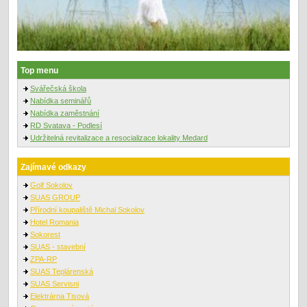
Top menu
Svářečská škola
Nabídka seminářů
Nabídka zaměstnání
RD Svatava - Podlesí
Udržitelná revitalizace a resocializace lokality Medard
Zajímavé odkazy
Golf Sokolov
SUAS GROUP
Přírodní koupaliště Michal Sokolov
Hotel Romania
Sokorest
SUAS - stavební
ZPA-RP
SUAS Teplárenská
SUAS Servisni
Elektrárna Tisová