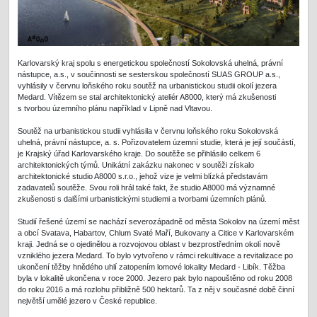
Karlovarský kraj spolu s energetickou společností Sokolovská uhelná, právní
nástupce, a.s., v součinnosti se sesterskou společností SUAS GROUP a.s.,
vyhlásily v červnu loňského roku soutěž na urbanistickou studii okolí jezera
Medard. Vítězem se stal architektonický ateliér A8000, který má zkušenosti
s tvorbou územního plánu například v Lipně nad Vltavou.
Soutěž na urbanistickou studii vyhlásila v červnu loňského roku Sokolovská
uhelná, právní nástupce, a. s. Pořizovatelem územní studie, která je její součástí,
je Krajský úřad Karlovarského kraje. Do soutěže se přihlásilo celkem 6
architektonických týmů. Unikátní zakázku nakonec v soutěži získalo
architektonické studio A8000 s.r.o., jehož vize je velmi blízká představám
zadavatelů soutěže. Svou roli hrál také fakt, že studio A8000 má významné
zkušenosti s dalšími urbanistickými studiemi a tvorbami územních plánů.
Studií řešené území se nachází severozápadně od města Sokolov na území měst
a obcí Svatava, Habartov, Chlum Svaté Maří, Bukovany a Citice v Karlovarském
kraji. Jedná se o ojedinělou a rozvojovou oblast v bezprostředním okolí nově
vzniklého jezera Medard. To bylo vytvořeno v rámci rekultivace a revitalizace po
ukončení těžby hnědého uhlí zatopením lomové lokality Medard - Libík. Těžba
byla v lokalitě ukončena v roce 2000. Jezero pak bylo napouštěno od roku 2008
do roku 2016 a má rozlohu přibližně 500 hektarů. Ta z něj v současné době činní
největší umělé jezero v České republice.