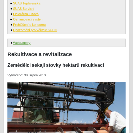
SUAS Teplárenská
SUAS Servisni
Elektrárna Tisová
Oznamovací systém
Prohlášení o koncernu
Upozornění pro věřitele SUPN
Webkamery
Rekultivace a revitalizace
Zemědělci sekají stovky hektarů rekultivací
Vytvořeno: 30. srpen 2013