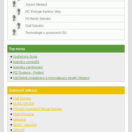
Jezero Medard
HC Energie Karlovy Vary
FK Baník Sokolov
Golf Sokolov
Technologie v provozech SU
Top menu
Svářečská škola
Nabídka seminářů
Nabídka zaměstnání
RD Svatava - Podlesí
Udržitelná revitalizace a resocializace lokality Medard
Zajímavé odkazy
Golf Sokolov
SUAS GROUP
Přírodní koupaliště Michal Sokolov
Hotel Romania
Sokorest
SUAS - stavební
ZPA-RP