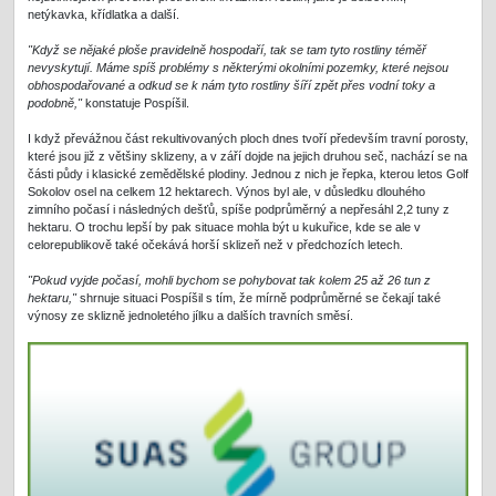
netýkavka, křídlatka a další.
"Když se nějaké ploše pravidelně hospodaří, tak se tam tyto rostliny téměř
nevyskytují. Máme spíš problémy s některými okolními pozemky, které nejsou
obhospodařované a odkud se k nám tyto rostliny šíří zpět přes vodní toky a
podobně,"
konstatuje Pospíšil.
I když převážnou část rekultivovaných ploch dnes tvoří především travní porosty,
které jsou již z většiny sklizeny, a v září dojde na jejich druhou seč, nachází se na
části půdy i klasické zemědělské plodiny. Jednou z nich je řepka, kterou letos Golf
Sokolov osel na celkem 12 hektarech. Výnos byl ale, v důsledku dlouhého
zimního počasí i následných dešťů, spíše podprůměrný a nepřesáhl 2,2 tuny z
hektaru. O trochu lepší by pak situace mohla být u kukuřice, kde se ale v
celorepublikově také očekává horší sklizeň než v předchozích letech.
"Pokud vyjde počasí, mohli bychom se pohybovat tak kolem 25 až 26 tun z
hektaru,"
shrnuje situaci Pospíšil s tím, že mírně podprůměrné se čekají také
výnosy ze sklizně jednoletého jílku a dalších travních směsí.