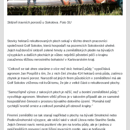
Sklizeň travních porostů u Sokolova. Foto SU
Stovky hektarů rekultivovaných ploch sekají v těchto dnech pracovníci
společnosti Golf Sokolov, která hospodaří na pozemcích Sokolovské uhelné.
Jejich každoroční sklizeň zelené hmoty a zemědělských plodin na bývalých
výsypkách a dalších plochách je vůbec největší pěstební péčí o krajinu
zasaženou těžbou nerostného bohatství v Karlovarském kraji.
"Celkově se tak dnes staráme o více než tisíc hektarů půdy,"
vypočítává
agronom Jan Pospíšil s tím, že z nich činí zhruba 414 hektarů orná půda, zatímco
zbytek je travní porost. Narozdíl od jiných firem působících v zemědělství má ale
Golf Sokolov ztíženou roli kvůli tomu, že jde z velké části o rekultivované plochy.
"Samozřejmě výnos z takových ploch je nižší, než u bonitní zemědělské půdy,"
vysvětluje agronom. Mnohem větší přínos je v takovém případě ale ze samotné
hospodářské činnosti v prostoru bývalého dolového území.
"Pomáhá totiž
rychlejší tvorbě ornice a celkově pomáhá při obnově krajiny."
Firemní zemědělci se tak starají například o plochy na bývalé Smolnické nebo
Podkrušnohorské výsypce, ale sklízí také v okolí Lítova nebo Starého Sedla.
Jejich činnost navíc nemá pozitivní vliv jen na tvorbu půdy, ale je i jednou z
nejúčinnějších prevencí proti šíření invazních rostlin, jako je bolševník,