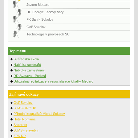
Jezero Medard
HC Energie Karlovy Vary
FK Baník Sokolov
Golf Sokolov
Technologie v provozech SU
Top menu
Svářečská škola
Nabídka seminářů
Nabídka zaměstnání
RD Svatava - Podlesí
Udržitelná revitalizace a resocializace lokality Medard
Zajímavé odkazy
Golf Sokolov
SUAS GROUP
Přírodní koupaliště Michal Sokolov
Hotel Romania
Sokorest
SUAS - stavební
ZPA-RP