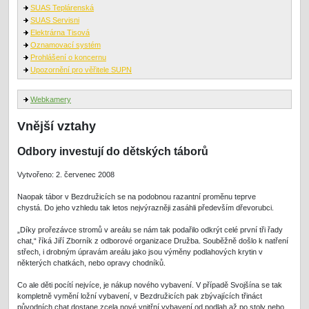
SUAS Teplárenská
SUAS Servisni
Elektrárna Tisová
Oznamovací systém
Prohlášení o koncernu
Upozornění pro věřitele SUPN
Webkamery
Vnější vztahy
Odbory investují do dětských táborů
Vytvořeno: 2. červenec 2008
Naopak tábor v Bezdružicích se na podobnou razantní proměnu teprve
chystá. Do jeho vzhledu tak letos nejvýrazněji zasáhli především dřevorubci.
„Díky prořezávce stromů v areálu se nám tak podařilo odkrýt celé první tři řady
chat,“ říká Jiří Zborník z odborové organizace Družba. Souběžně došlo k natření
střech, i drobným úpravám areálu jako jsou výměny podlahových krytin v
některých chatkách, nebo opravy chodníků.
Co ale děti pocítí nejvíce, je nákup nového vybavení. V případě Svojšína se tak
kompletně vymění ložní vybavení, v Bezdružicích pak zbývajících třináct
původních chat dostane zcela nové vnitřní vybavení od podlah až po stoly nebo