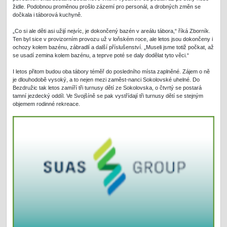
židle. Podobnou proměnou prošlo zázemí pro personál, a drobných změn se
dočkala i táborová kuchyně.
„Co si ale děti asi užijí nejvíc, je dokončený bazén v areálu tábora,“ říká Zborník.
Ten byl sice v provizorním provozu už v loňském roce, ale letos jsou dokončeny i
ochozy kolem bazénu, zábradlí a další příslušenství. „Museli jsme totiž počkat, až
se usadí zemina kolem bazénu, a teprve poté se daly dodělat tyto věci.“
I letos přitom budou oba tábory téměř do posledního místa zaplněné. Zájem o ně
je dlouhodobě vysoký, a to nejen mezi zaměst-nanci Sokolovské uhelné. Do
Bezdružic tak letos zamíří tři turnusy dětí ze Sokolovska, o čtvrtý se postará
tamní jezdecký oddíl. Ve Svojšíně se pak vystřídají tři turnusy dětí se stejným
objemem rodinné rekreace.