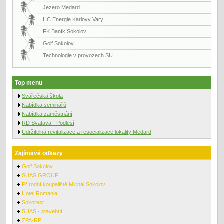
Jezero Medard
HC Energie Karlovy Vary
FK Baník Sokolov
Golf Sokolov
Technologie v provozech SU
Top menu
Svářečská škola
Nabídka seminářů
Nabídka zaměstnání
RD Svatava - Podlesí
Udržitelná revitalizace a resocializace lokality Medard
Zajímavé odkazy
Golf Sokolov
SUAS GROUP
Přírodní koupaliště Michal Sokolov
Hotel Romania
Sokorest
SUAS - stavební
ZPA-RP