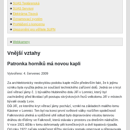
SUAS Teplárenská
SUAS Servisni
Elektrárna Tisová
Oznamovací systém
Prohlášení o koncernu
Upozornění pro věřitele SUPN
Webkamery
Vnější vztahy
Patronka horníků má novou kapli
Vytvořeno: 4. červenec 2009
Za architektonicky neobvyklou podobu kaple může především fakt, že k jejímu
vzniku byla využita jedna ze součástí technického zařízení dolů. Jedná se o kryt
ústí větrací jámy č. 1 bývalého hlubinného dolu Jiří v Lomnici, který byl
zachráněný před likvidací při postupu skrývkových řezů velkolomu Jiří v místech
bývalé osady Lvov.
Důl Jiří, ze kterého kryt větrací jámy pochází, vznikl na základech malého lomu
Kästner v Lomnici. Ten byl na konci první světové války rozšířen společností
Falknovská uhelná a vytěžené uhlí odtud bylo dopravováno visutou lanovou
dráhou do třídírny ve Falknově, která stávala v prostoru za dnešním nádražím.
V roce 1921 těžilo v lomu dohromady pět korečkových a dvě lopatová rýpadla.
Od roku 1922 začala společnost těžbu skrývky pomalu omezovat a připravovala