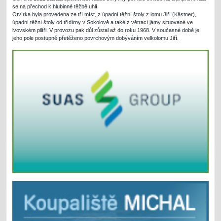
se na přechod k hlubinné těžbě uhlí.
Otvírka byla provedena ze tří míst, z úpadní těžní štoly z lomu Jiří (Kästner),
úpadní těžní štoly od třídírny v Sokolově a také z větrací jámy situované ve
lvovském pilíři. V provozu pak důl zůstal až do roku 1968. V současné době je
jeho pole postupně přetěženo povrchovým dobýváním velkolomu Jiří.