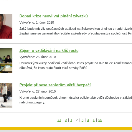
Dopad krize neovlivní plnění závazků
Vytvořeno: 1. únor 2010
Jaký bude mít vliv současných událostí na Sokolovskou uhelnou v nadcházejíc
Zeptali jsme se generálního ředitele a předsedy představenstva společnosti F
Zájem o vzdělávání na klíč roste
Vytvořeno: 26. únor 2010
Periodickými kurzy oddělení vzdělávání letos projde na dva tisíce zaměstnan
očekává, že letos bude školit také stovky řidičů.
Projekt přinese seniorům větší bezpečí
Vytvořeno: 27. únor 2010
Kromě pasivních pomůcek chce městská policie také cvičit důchodce v základ
nabídnout pagery.
<<
<
1
2
3
4
>
>>