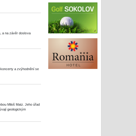
, a na závěr doslo va
í koncerty a zvýhodnění se
bou Miloš Matz. Jeho úřad
ývají geologickým