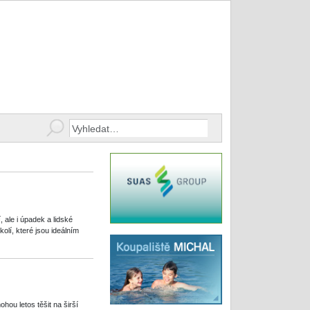
ale i úpadek a lidské
lí, které jsou ideálním
ou letos těšit na širší