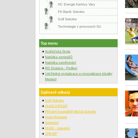
HC Energie Karlovy Vary
FK Baník Sokolov
Golf Sokolov
Technologie v provozech SU
Top menu
Svářečská škola
Nabídka seminářů
Nabídka zaměstnání
RD Svatava - Podlesí
Udržitelná revitalizace a resocializace lokality
Medard
Zajímavé odkazy
Golf Sokolov
SUAS GROUP
Přírodní koupaliště Michal Sokolov
Hotel Romania
Sokorest
SUAS - stavební
ZPA-RP