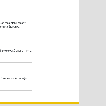
ích měsících i letech?
rantiška Štěpánka.
ců Sokolovské uhelné. Firma
ní sebeobraně, nebo jim