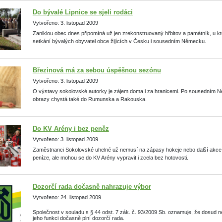
Do bývalé Lipnice se sjeli rodáci
Vytvořeno: 3. listopad 2009
Zaniklou obec dnes připomíná už jen zrekonstruovaný hřbitov a památník, u kt
setkání bývalých obyvatel obce žijících v Česku i sousedním Německu.
Březinová má za sebou úspěšnou sezónu
Vytvořeno: 3. listopad 2009
O výstavy sokolovské autorky je zájem doma i za hranicemi. Po sousedním 
obrazy chystá také do Rumunska a Rakouska.
Do KV Arény i bez peněz
Vytvořeno: 3. listopad 2009
Zaměstnanci Sokolovské uhelné už nemusí na zápasy hokeje nebo další akce 
peníze, ale mohou se do KV Arény vypravit i zcela bez hotovosti.
Dozorčí rada dočasně nahrazuje výbor
Vytvořeno: 24. listopad 2009
Společnost v souladu s § 44 odst. 7 zák. č. 93/2009 Sb. oznamuje, že dosud ne
jeho funkci dočasně plní dozorčí rada.