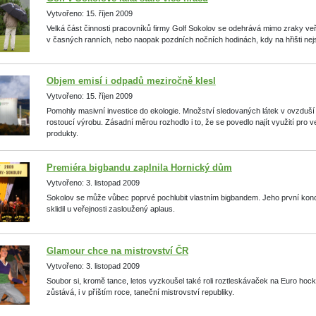
Vytvořeno: 15. říjen 2009
Velká část činnosti pracovníků firmy Golf Sokolov se odehrává mimo zraky veře
v časných ranních, nebo naopak pozdních nočních hodinách, kdy na hřišti nejs
Objem emisí i odpadů meziročně klesl
Vytvořeno: 15. říjen 2009
Pomohly masivní investice do ekologie. Množství sledovaných látek v ovzduší
rostoucí výrobu. Zásadní měrou rozhodlo i to, že se povedlo najít využití pro v
produkty.
Premiéra bigbandu zaplnila Hornický dům
Vytvořeno: 3. listopad 2009
Sokolov se může vůbec poprvé pochlubit vlastním bigbandem. Jeho první kon
sklidil u veřejnosti zasloužený aplaus.
Glamour chce na mistrovství ČR
Vytvořeno: 3. listopad 2009
Soubor si, kromě tance, letos vyzkoušel také roli roztleskávaček na Euro hock
zůstává, i v příštím roce, taneční mistrovství republiky.