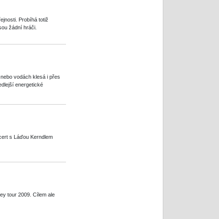
jnosti. Probíhá totiž
ou žádní hráči.
 nebo vodách klesá i přes
edlejší energetické
cert s Láďou Kerndlem
ey tour 2009. Cílem ale