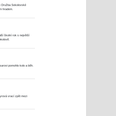
ze Družba Sokolovské
kým hradem.
í školní rok s největší
okolově.
ejsarovi pomohlo kolo a běh.
yrová vrací zpět mezi