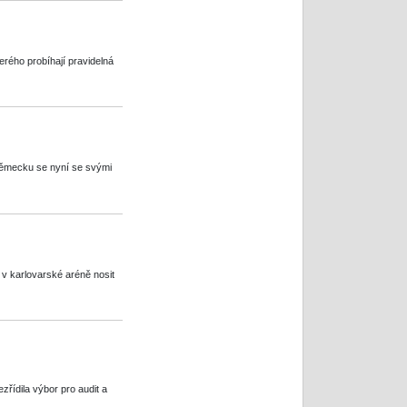
erého probíhají pravidelná
Německu se nyní se svými
v karlovarské aréně nosit
zřídila výbor pro audit a