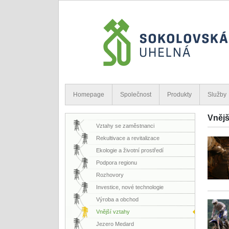
Homepage
Společnost
Produkty
Služby
Vnějš
Vztahy se zaměstnanci
Rekultivace a revitalizace
Ekologie a životní prostředí
Podpora regionu
Rozhovory
Investice, nové technologie
Výroba a obchod
Vnější vztahy
Jezero Medard