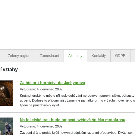
Zelený region
Zaměstnání
Aktuality
Kontakty
GDPR
í vztahy
Za historií hornictví do Jáchymova
Vytvořeno: 4. červenec 2009
Krušnohorskému městu přineslo dobývání nerostných surovin slávu, bohatství, 
utrpení. Dodnes to připomínají významné památky přímo v Jáchymově i jeho oko
tipem na prázdninový výlet.
Na loketské trati bude bojovat světová špička motokrosu
Vytvořeno: 4. červenec 2009
Závodní dráha prošla kvůli novým předpisům razantní přestavbou. Diváci se moh