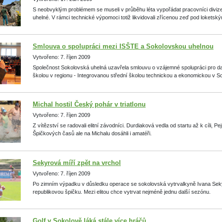
S neobvyklým problémem se museli v průběhu léta vypořádat pracovníci divi
uhelné. V rámci technické výpomoci totiž likvidovali zřícenou zeď pod lokets
Smlouva o spolupráci mezi ISŠTE a Sokolovskou uhelnou
Vytvořeno: 7. říjen 2009
Společnost Sokolovská uhelná uzavřela smlouvu o vzájemné spolupráci pro dalš
školou v regionu - Integrovanou střední školou technickou a ekonomickou v S
Michal hostil Český pohár v triatlonu
Vytvořeno: 7. říjen 2009
Z vítězství se radovali elitní závodníci. Durdiaková vedla od startu až k cíli, P
Špičkových časů ale na Michalu dosáhli i amatéři.
Sekyrová míří zpět na vrchol
Vytvořeno: 7. říjen 2009
Po zimním výpadku v důsledku operace se sokolovská vytrvalkyně Ivana Sek
republikovou špičku. Mezi elitou chce vytrvat nejméně jednu další sezónu.
Golf v Sokolově láká stále více hráčů