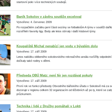
startovní pole i více technických soubojů.
Baník Sokolov v závěru soutěže exceloval
Vytvořeno: 4. červenec 2009
Po rozpačitém začátku jarní části sezóny se fotbalistům A týmu v soutěži dařilo
rozstříleli i favority ligy. Body ale letos sbí raly i další klubové týmy.
Koupaliště Michal nenabízí jen vodu v bývalém dolu
Vytvořeno: 17. září 2009
Letos nabídku oblbeného sokolovského rekreačního areálu rozšířily odpoledn
dočkaly také rodiny s dětmi.
Předseda OBÚ Matz: není fér jen rozdávat pokuty
Vytvořeno: 17. září 2009
První rok ve funkci předsedy Obvodního báňského úřadu v Sokolově má za se
dozoruje v regionu celkem 32 organizacím od těžebních až po ty, které se zab
průzkumem.
Technika i lidé z Družby pomáhali v Lokti
Vytvořeno: 17. září 2009