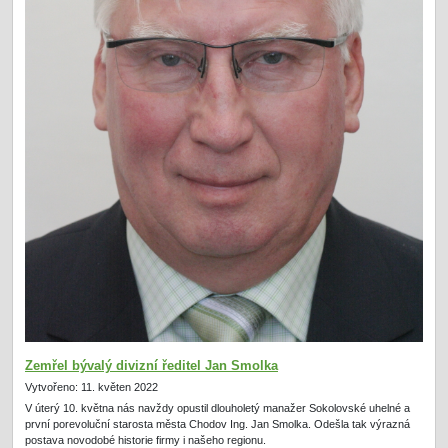
Zemřel bývalý divizní ředitel Jan Smolka
Vytvořeno: 11. květen 2022
V úterý 10. května nás navždy opustil dlouholetý manažer Sokolovské uhelné a
první porevoluční starosta města Chodov Ing. Jan Smolka. Odešla tak výrazná
postava novodobé historie firmy i našeho regionu.