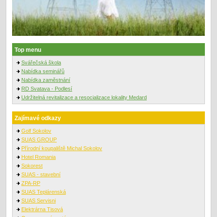
Top menu
Svářečská škola
Nabídka seminářů
Nabídka zaměstnání
RD Svatava - Podlesí
Udržitelná revitalizace a resocializace lokality Medard
Zajímavé odkazy
Golf Sokolov
SUAS GROUP
Přírodní koupaliště Michal Sokolov
Hotel Romania
Sokorest
SUAS - stavební
ZPA-RP
SUAS Teplárenská
SUAS Servisni
Elektrárna Tisová