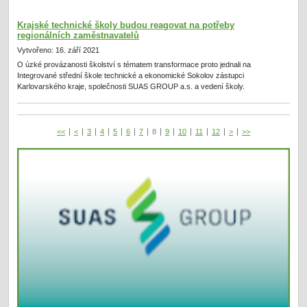
Krajské technické školy budou reagovat na potřeby
regionálních zaměstnavatelů
Vytvořeno: 16. září 2021
O úzké provázanosti školství s tématem transformace proto jednali na
Integrované střední škole technické a ekonomické Sokolov zástupci
Karlovarského kraje, společnosti SUAS GROUP a.s. a vedení školy.
<<
<
3
4
5
6
7
8
9
10
11
12
>
>>