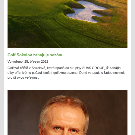
Golf Sokolov zahajuje sezónu
Vytvořeno: 25. březen 2022
Golfové hřiště v Sokolově, které spadá do skupiny SUAS GROUP, již zahájilo
díky příznivému počasí letošní golfovou sezonu. Do té vstupuje s řadou novinek i
pro širokou veřejnost.