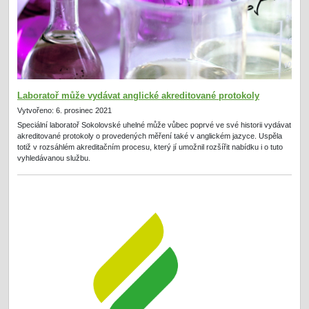
Laboratoř může vydávat anglické akreditované protokoly
Vytvořeno: 6. prosinec 2021
Speciální laboratoř Sokolovské uhelné může vůbec poprvé ve své historii vydávat
akreditované protokoly o provedených měření také v anglickém jazyce. Uspěla
totiž v rozsáhlém akreditačním procesu, který jí umožnil rozšířit nabídku i o tuto
vyhledávanou službu.