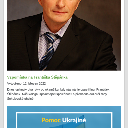
Vzpomínka na Františka Štěpánka
Vytvořeno: 12. březen 2022
Dnes uplynuly dva roky od okamžiku, kdy nás náhle opustil Ing. František
Štěpánek. Náš kolega, spolumajitel společnosti a předseda dozorčí rady
Sokolovské uhelné.